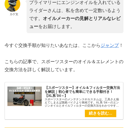
プライマリーにエンジンオイルを入れている
ライダーさんは、私を含めて一定数いるよう
カゲ太
です。
オイルメーカーの
見解とリアルなレビ
ュー
をお届けします。
今すぐ交換手順が知りたいあなたは、ここから
ジャンプ
！
こちらの記事で、スポーツスターのオイル＆エレメントの
交換方法を詳しく解説しています。
【スポーツスター】オイル＆フィルター交換方法
を解説｜初心者でも簡単にできる手順付き！
【XL系`04～】
スポーツスターのメンテナンスやカスタムは、工具さえ揃
えてしまえば国産バイクより単純です。XL系 ‘04～のエン
ジンオイルとオイルフィルターの交換方法をわかりやすく
解説します。必要な道具から具体的な手順、注意点までし
っかりカバー。初めてでも安心して作業できる内容になっ
ています。