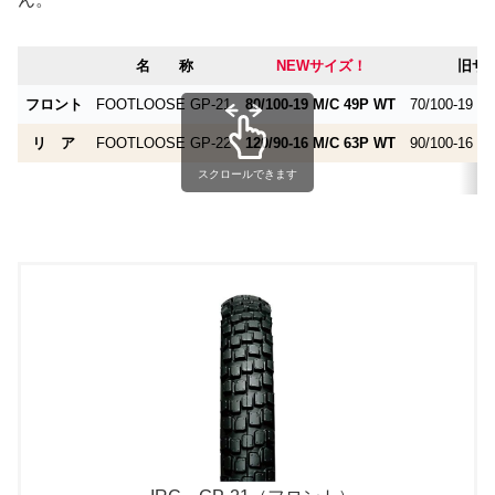
名 称
NEWサイズ！
旧サ
フロント
FOOTLOOSE GP-21
80/100-19 M/C 49P WT
70/100-19 M
リ ア
FOOTLOOSE GP-22
120/90-16 M/C 63P WT
90/100-16 M
スクロールできます