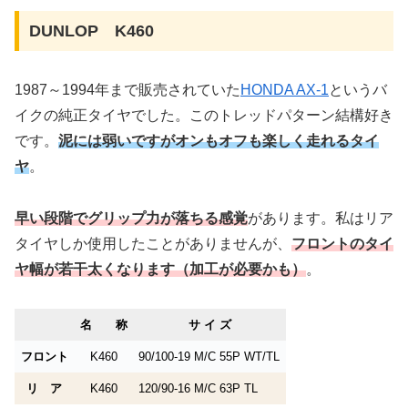
DUNLOP K460
1987～1994年まで販売されていた
HONDA AX-1
というバ
イクの純正タイヤでした。このトレッドパターン結構好き
です。
泥には弱いですがオンもオフも楽しく走れるタイ
ヤ
。
早い段階でグリップ力が落ちる感覚
があります。私はリア
タイヤしか使用したことがありませんが、
フロントのタイ
ヤ幅が若干太くなります（加工が必要かも）
。
名 称
サ イ ズ
フロント
K460
90/100-19 M/C 55P WT/TL
リ ア
K460
120/90-16 M/C 63P TL