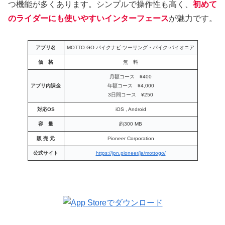
つ機能が多くあります。シンプルで操作性も高く、
初めて
のライダーにも使いやすいインターフェース
が魅力です。
アプリ名
MOTTO GO バイクナビ-ツーリング・バイク-パイオニア
価 格
無 料
月額コース ¥400
アプリ内課金
年額コース ¥4,000
3日間コース ¥250
対応OS
iOS , Android
容 量
約300 MB
販 売 元
Pioneer Corporation
公式サイト
https://jpn.pioneer/ja/mottogo/