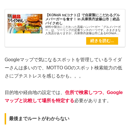
【KONdA to(コナト)】で自家製にこだわるグル
メバーガーを食す！ in 兵庫県丹波篠山市｜絶品
バイクめし
材料や製法にこだわった高級ハンバーガー「グルメバーガ
ー」は、ツーリングの定番ランチの一つです。さまざまな
人気店がありますが、兵庫県丹波篠山市にあるKONdA
to(コナト)では、伝説のバーガー職人が自家製にこだわった
グルメバーガーを提供していました。
Googleマップで気になるスポットを管理しているライダ
ーさんは多いので、MOTTO GOのスポット検索能力の低
さにプチストレスを感じるかも。。。
目的地や経由地の設定では、
住所で検索しつつ、Google
マップと比較して場所を特定する
必要があります。
最後までルートがわからない