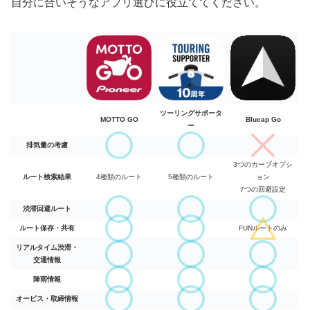
自分に合いそうなアプリ選びに役立ててください。
ツーリングサポータ
MOTTO GO
Blucap G
o
ー
排気量の考慮
3つのカーブオプシ
ルート検索結果
4種類のルート
5種類のルート
ョン
7つの回避設定
渋滞回避ルート
ルート保存・共有
FUN
ルートのみ
リアルタイム渋滞・
交通情報
降雨情報
オービス・取締情報