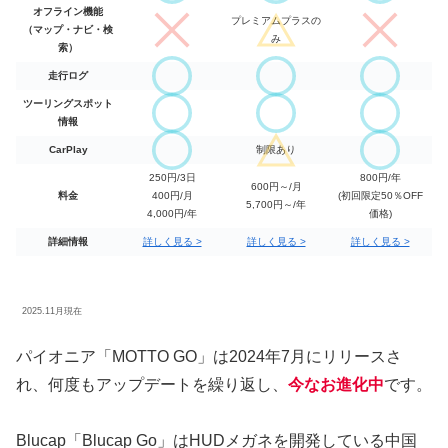
オフライン機能
プレミアムプラスの
（マップ・ナビ・検
み
索）
走行ログ
ツーリングスポット
情報
CarPlay
制限
あり
250円/3日
800円/年
600円～/月
料金
400円/月
(初回限定50％OFF
5,700円～/年
4,000円/年
価格)
詳細情報
詳しく見る >
詳しく見る >
詳しく見る >
2025.11月現在
パイオニア「MOTTO GO」は2024年7月にリリースさ
れ、何度もアップデートを繰り返し、
今なお進化中
です。
Blucap「Blucap Go」はHUDメガネを開発している中国