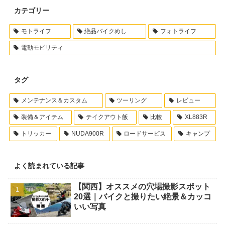
カテゴリー
モトライフ
絶品バイクめし
フォトライフ
電動モビリティ
タグ
メンテナンス＆カスタム
ツーリング
レビュー
装備＆アイテム
テイクアウト飯
比較
XL883R
トリッカー
NUDA900R
ロードサービス
キャンプ
よく読まれている記事
【関西】オススメの穴場撮影スポット
20選｜バイクと撮りたい絶景＆カッコ
いい写真