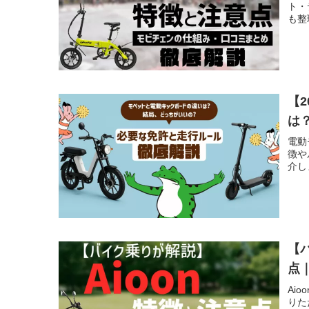
ト・
も整
【
は
電動
徴や
介し
【
点
Ai
りた