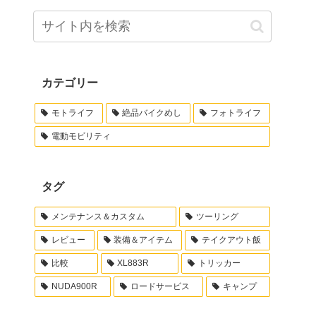
カテゴリー
モトライフ
絶品バイクめし
フォトライフ
電動モビリティ
タグ
メンテナンス＆カスタム
ツーリング
レビュー
装備＆アイテム
テイクアウト飯
比較
XL883R
トリッカー
NUDA900R
ロードサービス
キャンプ