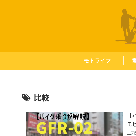
モトライフ
比較
【バ
モ
二刀