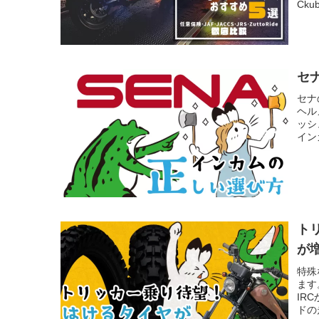
Ck
セ
セナ
ヘル
ッシ
イン
ト
が
特殊
ます
IR
ドの