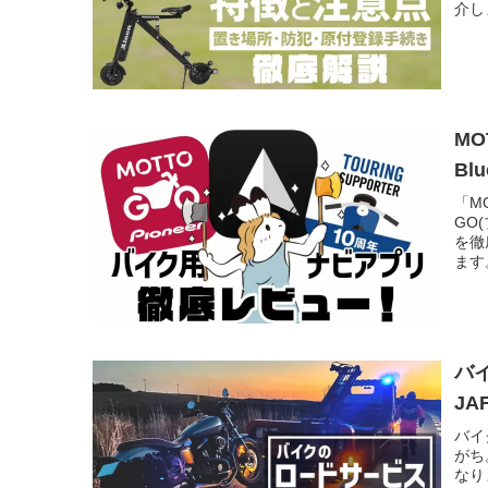
介し
MO
Bl
「M
GO
を徹
ます
バ
JA
バイ
がち
なり