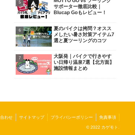
MOTTO GO vs ツーリング
サポーター徹底比較｜
Blucap Goもレビュー！
夏のバイクは拷問？オスス
メしたい暑さ対策アイテム7
選と夏ツーリングのコツ
大阪発｜バイクで行きやす
い日帰り温泉7選【北方面】
施設情報まとめ
合わせ
サイトマップ
プライバシーポリシー
免責事項
© 2022 カゲモト.