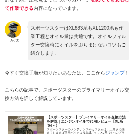
て作業できる
内容になっています。
スポーツスターはXL883系もXL1200系も作
業工程とオイル量は共通です。オイルフィル
カゲ太
ター交換時にオイルをぶちまけないコツもご
紹介します。
今すぐ交換手順が知りたいあなたは、ここから
ジャンプ
！
こちらの記事で、スポーツスターのプライマリーオイル交
換方法を詳しく解説しています。
【スポーツスター】プライマリーオイル交換方法
を解説｜エンジンオイルで代用レビュー【XL系
`04～】
スポーツスターのメンテナンスやカスタムは、工具さえ揃
えてしまえば国産バイクより単純です。XL系 ‘04～のプラ