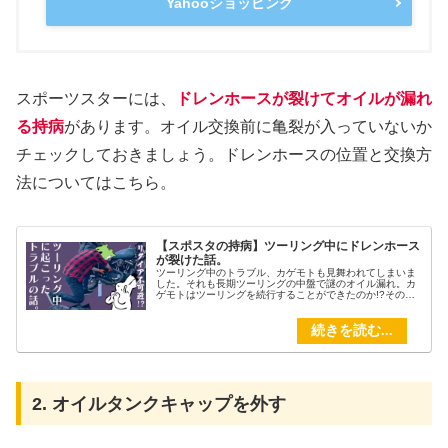
Yahooショッピング
スポーツスターには、
ドレンホースが裂けてオイルが漏れ
る持病
があります。オイル交換前に亀裂が入っていないか
チェックしておきましょう。ドレンホースの位置と交換方
法についてはこちら。
【スポスタの持病】ツーリング中にドレンホース
が裂けた話。
ツーリング中のトラブル、カゲモトも見舞われてしまいま
した。それも長期ツーリングの中盤で謎のオイル漏れ。カ
ゲモトはツーリングを続行することができたのか!?その日
は突然に訪れた。「栃木のキャンプ場も最高だったなー。
さーて、今日はどこまで走ろうかなー」「ナニカモレテル
ーーーーーーー！！」
2. オイルタンクキャップを外す