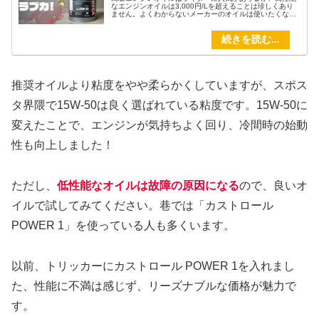
なエンジンオイルは3,000円/Lを超えることは珍しくあり
ません。よくわからないメーカーのオイルは使いたくない
けど、さすがに3,000円越えは高すぎる！安くて高性能
な、コスパの高いエンジンオイルはないものか。。。そこ
でこの記事では、知る人ぞ知る神コスパオイルメーカー、
LOVCA(ラブカ)のエンジンオイルで1万キロ以上走行した
ので徹底レビューします。
推奨オイルより粘度をやや柔らかくしていますが、スポス
タ界隈で15W-50は良く選ばれている粘度です。15W-50に
変えたことで、エンジンが気持ちよく回り、冷間時の始動
性も向上しました！
ただし、
低性能なオイルは故障の原因になる
ので、良いオ
イルで試してみてください。巷では「カストロール
POWER 1」を使っている人も多くいます。
以前、トリッカーにカストロール POWER 1を入れまし
た、性能に不満は感じず、リーズナブルな価格が魅力で
す。