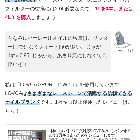
フィルターの交換には2.6L必要なので、
1Lを3本、または
4L缶を購入
しましょう。
ちなみにハーレー用オイルの容量は、リッタ
ー(L)ではなくクオート(qt)が多い。じゃが、
チナミニ仙人
1qt＝0.95Lじゃから、あまり気にしなくても
良いぞ！
私は「LOVCA SPORT 15W-50」を使用しています。
LOVCAは
さまざまなレースシーンで活躍する信頼できる
オイルブランド
です。1万キロ以上使用したレビューはこ
ちら！
【神コスパ】バイク対応!LOVCAのエンジンオイ
ルで1万キロ走ったのでレビューします
高級エンジンオイルはライダーに人気がありまが、高性能