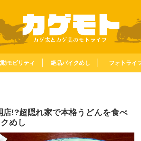
電動モビリティ
絶品バイクめし
フォトライ
開店!?超隠れ家で本格うどんを食べ
イクめし