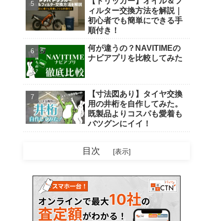
【トリッカー】オイル＆フ
ィルター交換方法を解説｜
初心者でも簡単にできる手
順付き！
何が違うの？NAVITIMEの
ナビアプリを比較してみた
【寸法図あり】タイヤ交換
用の井桁を自作してみた。
既製品よりコスパも愛着も
バツグンにイイ！
目次