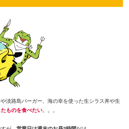
丼や淡路島バーガー、海の幸を使った生シラス丼や生
したものを食べたい
。。。
ですが、
営業日は週末のお昼2時間
だけ。