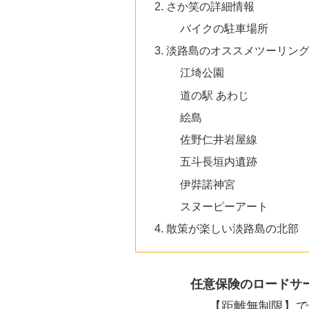
さか笑の詳細情報
バイクの駐車場所
淡路島のオススメツーリン
江埼公園
道の駅 あわじ
絵島
佐野仁井岩屋線
五斗長垣内遺跡
伊弉諾神宮
スヌーピーアート
散策が楽しい淡路島の北部
任意保険のロードサ
【距離無制限】で