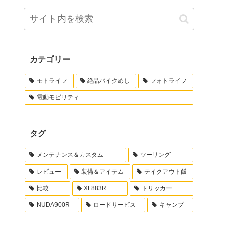
カテゴリー
モトライフ
絶品バイクめし
フォトライフ
電動モビリティ
タグ
メンテナンス＆カスタム
ツーリング
レビュー
装備＆アイテム
テイクアウト飯
比較
XL883R
トリッカー
NUDA900R
ロードサービス
キャンプ