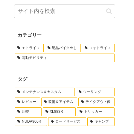
カテゴリー
モトライフ
絶品バイクめし
フォトライフ
電動モビリティ
タグ
メンテナンス＆カスタム
ツーリング
レビュー
装備＆アイテム
テイクアウト飯
比較
XL883R
トリッカー
NUDA900R
ロードサービス
キャンプ