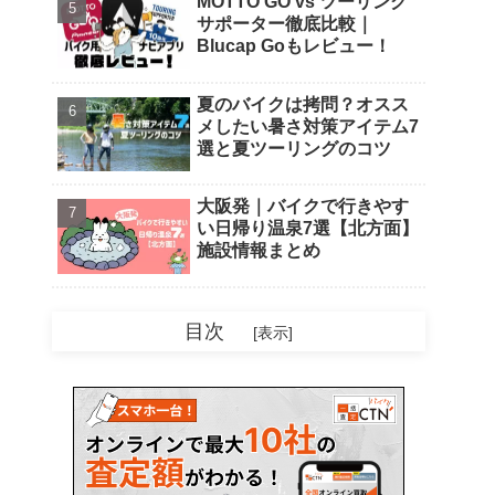
MOTTO GO vs ツーリング
サポーター徹底比較｜
Blucap Goもレビュー！
夏のバイクは拷問？オスス
メしたい暑さ対策アイテム7
選と夏ツーリングのコツ
大阪発｜バイクで行きやす
い日帰り温泉7選【北方面】
施設情報まとめ
目次