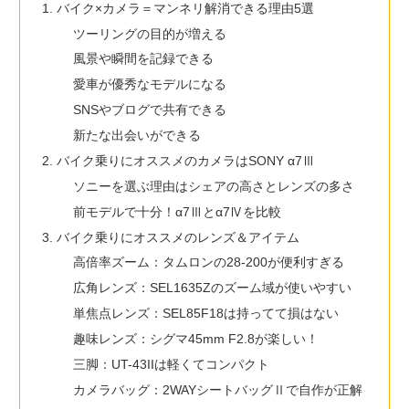
バイク×カメラ＝マンネリ解消できる理由5選
ツーリングの目的が増える
風景や瞬間を記録できる
愛車が優秀なモデルになる
SNSやブログで共有できる
新たな出会いができる
バイク乗りにオススメのカメラはSONY α7Ⅲ
ソニーを選ぶ理由はシェアの高さとレンズの多さ
前モデルで十分！α7Ⅲとα7Ⅳを比較
バイク乗りにオススメのレンズ＆アイテム
高倍率ズーム：タムロンの28-200が便利すぎる
広角レンズ：SEL1635Zのズーム域が使いやすい
単焦点レンズ：SEL85F18は持ってて損はない
趣味レンズ：シグマ45mm F2.8が楽しい！
三脚：UT-43IIは軽くてコンパクト
カメラバッグ：2WAYシートバッグⅡで自作が正解