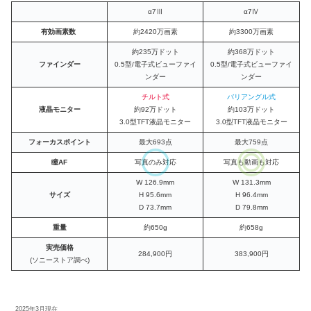
α7Ⅲ
α7Ⅳ
有効画素数
約2420万画素
約3300万画素
約235万ドット
約368万ドット
ファインダー
0.5型/電子式ビューファイ
0.5型/電子式ビューファイ
ンダー
ンダー
チルト式
バリアングル式
液晶モニター
約92万ドット
約103万ドット
3.0型TFT液晶モニター
3.0型TFT液晶モニター
フォーカスポイント
最大693点
最大759点
瞳AF
写真のみ
対応
写真も動画も対応
W 126.9mm
W 131.3mm
サイズ
H 95.6mm
H 96.4mm
D 73.7mm
D 79.8mm
重量
約650g
約658g
実売価格
284,900円
383,900円
(ソニーストア調べ)
2025年3月現在