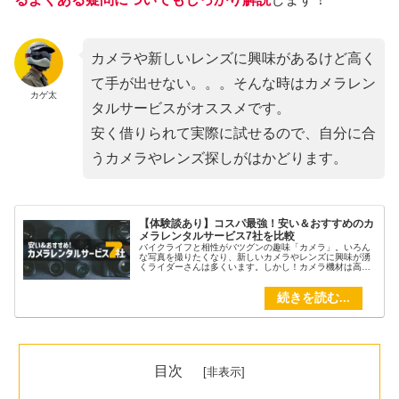
カメラや新しいレンズに興味があるけど高く
て手が出せない。。。そんな時はカメラレン
カゲ太
タルサービスがオススメです。
安く借りられて実際に試せるので、自分に合
うカメラやレンズ探しがはかどります。
【体験談あり】コスパ最強！安い＆おすすめのカ
メラレンタルサービス7社を比較
バイクライフと相性がバツグンの趣味「カメラ」。いろん
な写真を撮りたくなり、新しいカメラやレンズに興味が湧
くライダーさんは多くいます。しかし！カメラ機材は高い
から失敗したくない!!この記事では、借りて試せるカメラ
レンタルサービスの中から厳選した、安さと安心を兼ね備
えたオススメの7社をご紹介します。
目次