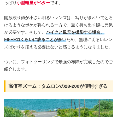
っぱり
小型軽量が
ベター
です。
開放絞り値が小さい明るいレンズは、写りがきれいでとろ
けるようなボケが得られる一方で、重く持ち出す際に元気
が必要です。そして、
バイクと風景を撮影する場合、
F8〜F11くらいに絞ることが多い
ため、無理に明るいレン
ズばかりを揃える必要はないと感じるようになりました。
ついに、フォトツーリングで最強の布陣が完成したのでご
紹介します。
高倍率ズーム：タムロンの28-200が便利すぎる