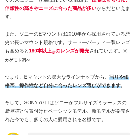
信頼性の高さやニーズに合った商品が多い
からだといえま
す。
また、ソニーのEマウントは2010年から採用されている歴
史の長いマウント規格です。サード―パーティー製レンズ
も含めると
180本以上
のレンズが発売
されています。
※
※
カゲモト調べ
つまり、Eマウントの膨大なラインナップから、
写りや価
格帯、操作性など自分に合ったレンズ選びができます
。
そして、SONY α7Ⅲはソニーがフルサイズミラーレスの
新基準
と位置付けたベーシックモデル。新モデルが発売さ
れた今でも、多くの人に愛用される名機です。