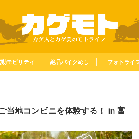
電動モビリティ
絶品バイクめし
フォトライ
当地コンビニを体験する！ in 富