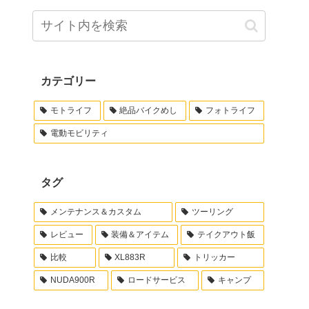
カテゴリー
モトライフ
絶品バイクめし
フォトライフ
電動モビリティ
タグ
メンテナンス＆カスタム
ツーリング
レビュー
装備＆アイテム
テイクアウト飯
比較
XL883R
トリッカー
NUDA900R
ロードサービス
キャンプ