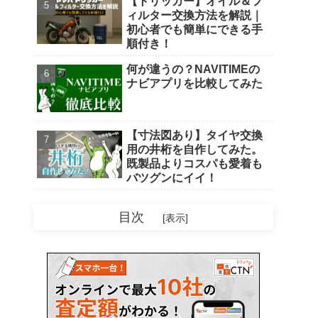
【トリッカー】オイル＆フ
ィルター交換方法を解説｜
初心者でも簡単にできる手
順付き！
何が違うの？NAVITIMEの
ナビアプリを比較してみた
【寸法図あり】タイヤ交換
用の井桁を自作してみた。
既製品よりコスパも愛着も
バツグンにイイ！
目次