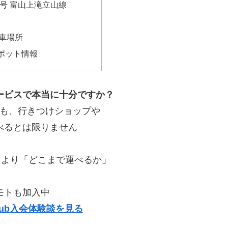
3号 富山上滝立山線
車場所
ポット情報
ービスで本当に十分ですか？
も、行きつけショップや
べるとは限りません
」より「どこまで運べるか」
モトも加入中
e Club入会体験談を見る