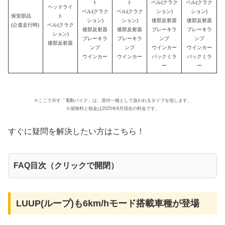
ト
ト
ベル(クラク
ベル(クラク
ヘッドライ
ベル(クラク
ベル(クラク
ション)
ション)
保安部品
ト
ション)
ション)
後部反射器
後部反射器
(公道走行時)
ベル(クラク
後部反射器
後部反射器
ブレーキラ
ブレーキラ
ション)
ブレーキラ
ブレーキラ
ンプ
ンプ
後部反射器
ンプ
ンプ
ウインカー
ウインカー
ウインカー
ウインカー
バックミラ
バックミラ
ー
ー
※ここで示す「電動バイク」は、原付一種として扱われるタイプを指します。
※保険料と税金は2025年8月現在の料金です。
すぐに疑問を解決したい方はこちら！
FAQ目次（クリックで開閉）
LUUP(ループ)も6km/hモード搭載車種が登場