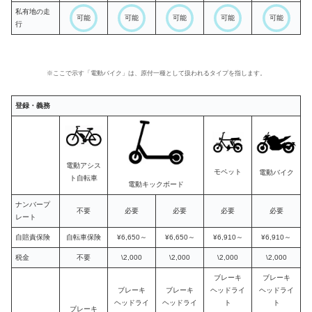
私有地の走
可能
可能
可能
可能
可能
行
※ここで示す「電動バイク」は、原付一種として扱われるタイプを指します。
登録・義務
電動アシス
モペット
電動バイク
ト自転車
電動キックボード
ナンバープ
不要
必要
必要
必要
必要
レート
自賠責保険
自転車保険
¥6,650～
¥6,650～
¥6,910～
¥6,910～
税金
不要
\2,000
\2,000
\2,000
\2,000
ブレーキ
ブレーキ
ブレーキ
ブレーキ
ヘッドライ
ヘッドライ
ヘッドライ
ヘッドライ
ト
ト
ブレーキ