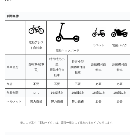
利用条件
電動アシス
モペット
電動バイク
ト自転車
電動キックボード
特例特定小
特定小型
自転車(軽車
型
原動機付自
原動機付自
車両区分
原動機付自
両)
原動機付自
転車
転車
転車
転車
免許
不要
不要
不要
必要
必要
年齢制限
なし
16歳以上
16歳以上
16歳以上
16歳以上
ヘルメット
努力義務
努力義務
努力義務
必要
必要
※ここで示す「電動バイク」は、原付一種として扱われるタイプを指します。