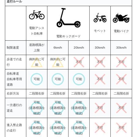
走行ルール
電動アシス
モペット
電動バイク
ト自転車
電動キックボード
道路標識が
制限速度
6km/h
20km/h
30km/h
30km/h
上限
歩道での走
例外的に可
例外的に可
不可
不可
不可
行
能
能
自転車道
自転車専用
可能
可能
可能
不可
不可
道路
右折方法
二段階右折
二段階右折
二段階右折
二段階右折
二段階右折
可能
可能
可能
一方通行の
(道路標識を
(道路標識を
(道路標識を
不可
不可
逆走
確認)
確認)
確認)
可能
可能
可能
進入禁止路
(道路標識を
(道路標識を
(道路標識を
不可
不可
の走行
確認)
確認)
確認)