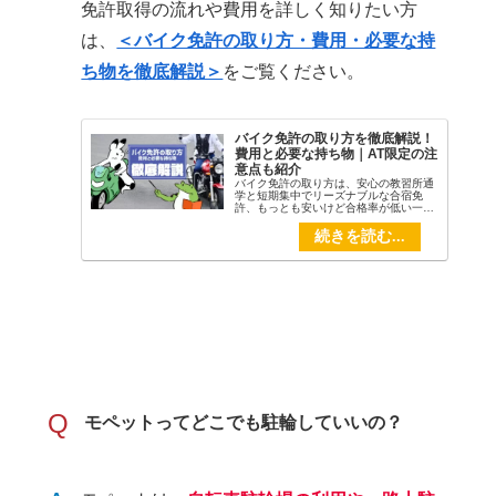
免許取得の流れや費用を詳しく知りたい方
は、
＜バイク免許の取り方・費用・必要な持
ち物を徹底解説＞
をご覧ください。
バイク免許の取り方を徹底解説！
費用と必要な持ち物｜AT限定の注
意点も紹介
バイク免許の取り方は、安心の教習所通
学と短期集中でリーズナブルな合宿免
許、もっとも安いけど合格率が低い一発
試験(飛び込み)があります。この記事で
は、バイク免許の取得方法と費用を、初
心者向けに分かりやすく解説します。そ
して、手続きや試験で必要になる書類と
持ち物をリスト化しました。
Q
モペットってどこでも駐輪していいの？